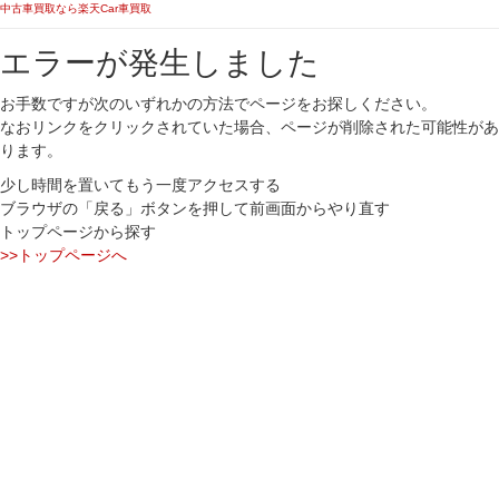
中古車買取なら楽天Car車買取
エラーが発生しました
お手数ですが次のいずれかの方法でページをお探しください。
なおリンクをクリックされていた場合、ページが削除された可能性があ
ります。
少し時間を置いてもう一度アクセスする
ブラウザの「戻る」ボタンを押して前画面からやり直す
トップページから探す
>>トップページへ