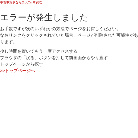
中古車買取なら楽天Car車買取
エラーが発生しました
お手数ですが次のいずれかの方法でページをお探しください。
なおリンクをクリックされていた場合、ページが削除された可能性があ
ります。
少し時間を置いてもう一度アクセスする
ブラウザの「戻る」ボタンを押して前画面からやり直す
トップページから探す
>>トップページへ