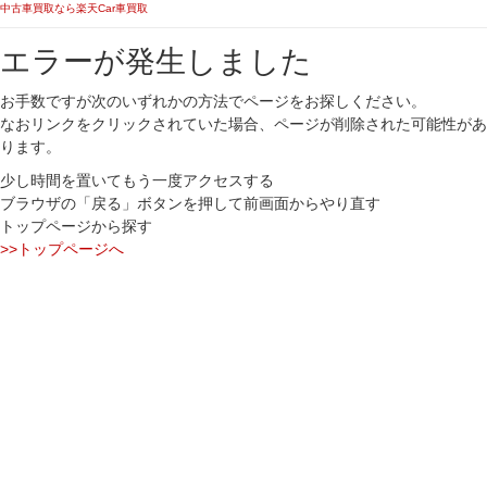
中古車買取なら楽天Car車買取
エラーが発生しました
お手数ですが次のいずれかの方法でページをお探しください。
なおリンクをクリックされていた場合、ページが削除された可能性があ
ります。
少し時間を置いてもう一度アクセスする
ブラウザの「戻る」ボタンを押して前画面からやり直す
トップページから探す
>>トップページへ