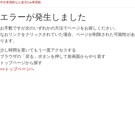
中古車買取なら楽天Car車買取
エラーが発生しました
お手数ですが次のいずれかの方法でページをお探しください。
なおリンクをクリックされていた場合、ページが削除された可能性があ
ります。
少し時間を置いてもう一度アクセスする
ブラウザの「戻る」ボタンを押して前画面からやり直す
トップページから探す
>>トップページへ