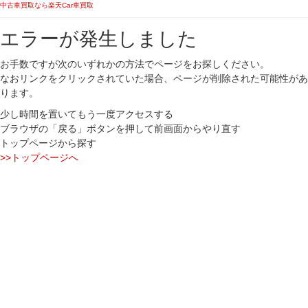
中古車買取なら楽天Car車買取
エラーが発生しました
お手数ですが次のいずれかの方法でページをお探しください。
なおリンクをクリックされていた場合、ページが削除された可能性があ
ります。
少し時間を置いてもう一度アクセスする
ブラウザの「戻る」ボタンを押して前画面からやり直す
トップページから探す
>>トップページへ