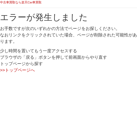
中古車買取なら楽天Car車買取
エラーが発生しました
お手数ですが次のいずれかの方法でページをお探しください。
なおリンクをクリックされていた場合、ページが削除された可能性があ
ります。
少し時間を置いてもう一度アクセスする
ブラウザの「戻る」ボタンを押して前画面からやり直す
トップページから探す
>>トップページへ