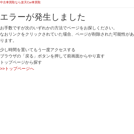
中古車買取なら楽天Car車買取
エラーが発生しました
お手数ですが次のいずれかの方法でページをお探しください。
なおリンクをクリックされていた場合、ページが削除された可能性があ
ります。
少し時間を置いてもう一度アクセスする
ブラウザの「戻る」ボタンを押して前画面からやり直す
トップページから探す
>>トップページへ