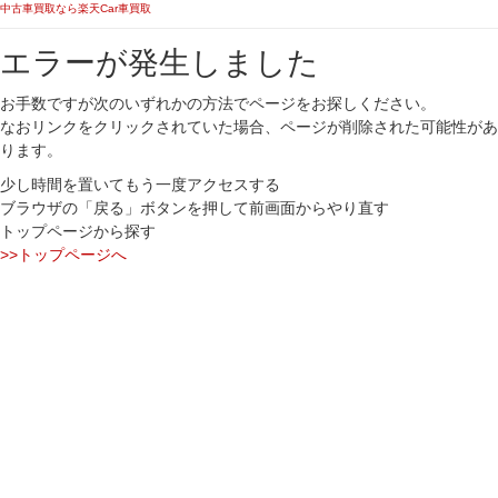
中古車買取なら楽天Car車買取
エラーが発生しました
お手数ですが次のいずれかの方法でページをお探しください。
なおリンクをクリックされていた場合、ページが削除された可能性があ
ります。
少し時間を置いてもう一度アクセスする
ブラウザの「戻る」ボタンを押して前画面からやり直す
トップページから探す
>>トップページへ