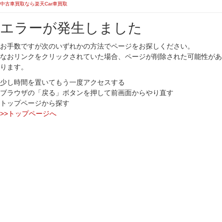
中古車買取なら楽天Car車買取
エラーが発生しました
お手数ですが次のいずれかの方法でページをお探しください。
なおリンクをクリックされていた場合、ページが削除された可能性があ
ります。
少し時間を置いてもう一度アクセスする
ブラウザの「戻る」ボタンを押して前画面からやり直す
トップページから探す
>>トップページへ