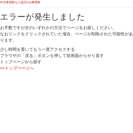
中古車買取なら楽天Car車買取
エラーが発生しました
お手数ですが次のいずれかの方法でページをお探しください。
なおリンクをクリックされていた場合、ページが削除された可能性があ
ります。
少し時間を置いてもう一度アクセスする
ブラウザの「戻る」ボタンを押して前画面からやり直す
トップページから探す
>>トップページへ