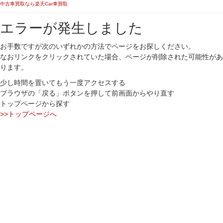
中古車買取なら楽天Car車買取
エラーが発生しました
お手数ですが次のいずれかの方法でページをお探しください。
なおリンクをクリックされていた場合、ページが削除された可能性があ
ります。
少し時間を置いてもう一度アクセスする
ブラウザの「戻る」ボタンを押して前画面からやり直す
トップページから探す
>>トップページへ