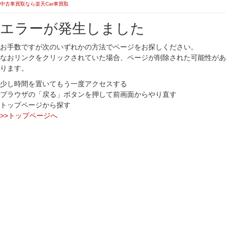
中古車買取なら楽天Car車買取
エラーが発生しました
お手数ですが次のいずれかの方法でページをお探しください。
なおリンクをクリックされていた場合、ページが削除された可能性があ
ります。
少し時間を置いてもう一度アクセスする
ブラウザの「戻る」ボタンを押して前画面からやり直す
トップページから探す
>>トップページへ