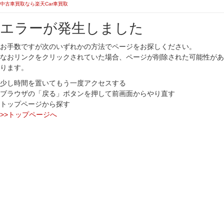
中古車買取なら楽天Car車買取
エラーが発生しました
お手数ですが次のいずれかの方法でページをお探しください。
なおリンクをクリックされていた場合、ページが削除された可能性があ
ります。
少し時間を置いてもう一度アクセスする
ブラウザの「戻る」ボタンを押して前画面からやり直す
トップページから探す
>>トップページへ