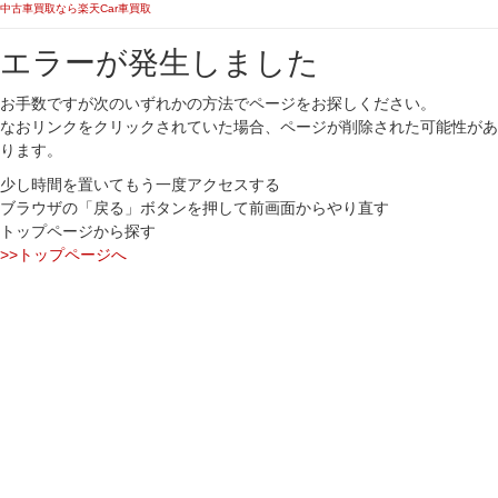
中古車買取なら楽天Car車買取
エラーが発生しました
お手数ですが次のいずれかの方法でページをお探しください。
なおリンクをクリックされていた場合、ページが削除された可能性があ
ります。
少し時間を置いてもう一度アクセスする
ブラウザの「戻る」ボタンを押して前画面からやり直す
トップページから探す
>>トップページへ