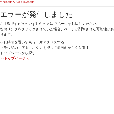
中古車買取なら楽天Car車買取
エラーが発生しました
お手数ですが次のいずれかの方法でページをお探しください。
なおリンクをクリックされていた場合、ページが削除された可能性があ
ります。
少し時間を置いてもう一度アクセスする
ブラウザの「戻る」ボタンを押して前画面からやり直す
トップページから探す
>>トップページへ