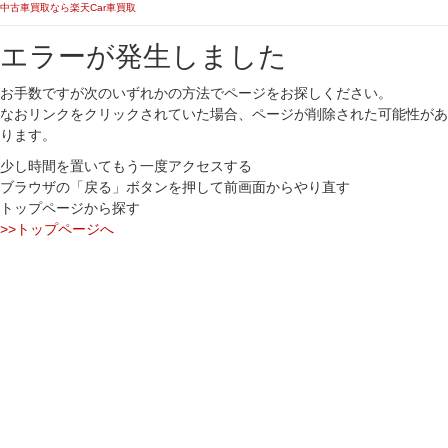
中古車買取なら楽天Car車買取
エラーが発生しました
お手数ですが次のいずれかの方法でページをお探しください。
なおリンクをクリックされていた場合、ページが削除された可能性があ
ります。
少し時間を置いてもう一度アクセスする
ブラウザの「戻る」ボタンを押して前画面からやり直す
トップページから探す
>>トップページへ