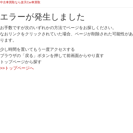
中古車買取なら楽天Car車買取
エラーが発生しました
お手数ですが次のいずれかの方法でページをお探しください。
なおリンクをクリックされていた場合、ページが削除された可能性があ
ります。
少し時間を置いてもう一度アクセスする
ブラウザの「戻る」ボタンを押して前画面からやり直す
トップページから探す
>>トップページへ