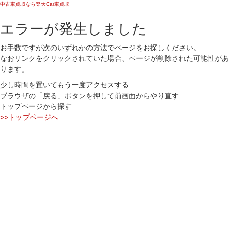
中古車買取なら楽天Car車買取
エラーが発生しました
お手数ですが次のいずれかの方法でページをお探しください。
なおリンクをクリックされていた場合、ページが削除された可能性があ
ります。
少し時間を置いてもう一度アクセスする
ブラウザの「戻る」ボタンを押して前画面からやり直す
トップページから探す
>>トップページへ