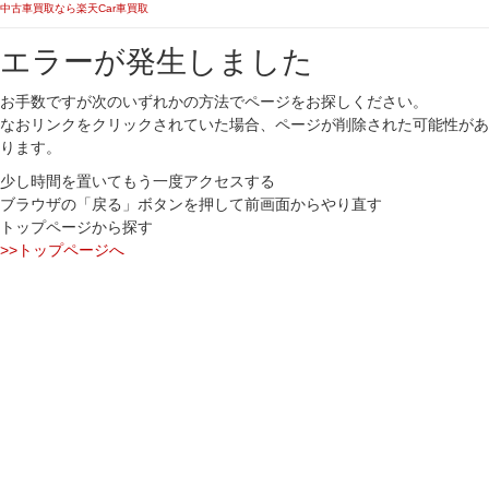
中古車買取なら楽天Car車買取
エラーが発生しました
お手数ですが次のいずれかの方法でページをお探しください。
なおリンクをクリックされていた場合、ページが削除された可能性があ
ります。
少し時間を置いてもう一度アクセスする
ブラウザの「戻る」ボタンを押して前画面からやり直す
トップページから探す
>>トップページへ