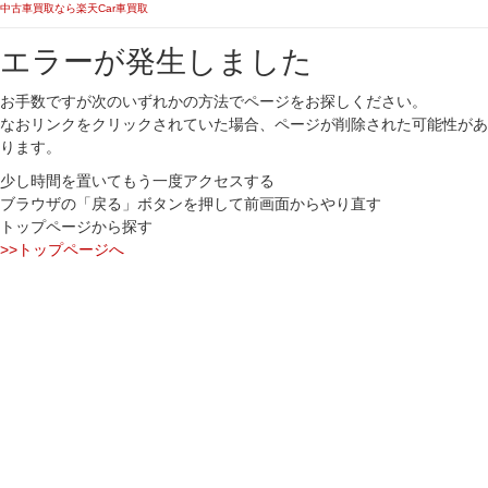
中古車買取なら楽天Car車買取
エラーが発生しました
お手数ですが次のいずれかの方法でページをお探しください。
なおリンクをクリックされていた場合、ページが削除された可能性があ
ります。
少し時間を置いてもう一度アクセスする
ブラウザの「戻る」ボタンを押して前画面からやり直す
トップページから探す
>>トップページへ