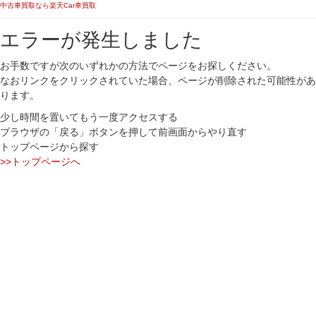
中古車買取なら楽天Car車買取
エラーが発生しました
お手数ですが次のいずれかの方法でページをお探しください。
なおリンクをクリックされていた場合、ページが削除された可能性があ
ります。
少し時間を置いてもう一度アクセスする
ブラウザの「戻る」ボタンを押して前画面からやり直す
トップページから探す
>>トップページへ