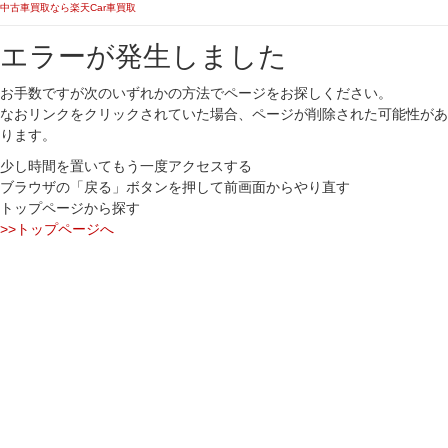
中古車買取なら楽天Car車買取
エラーが発生しました
お手数ですが次のいずれかの方法でページをお探しください。
なおリンクをクリックされていた場合、ページが削除された可能性があ
ります。
少し時間を置いてもう一度アクセスする
ブラウザの「戻る」ボタンを押して前画面からやり直す
トップページから探す
>>トップページへ