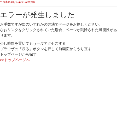
中古車買取なら楽天Car車買取
エラーが発生しました
お手数ですが次のいずれかの方法でページをお探しください。
なおリンクをクリックされていた場合、ページが削除された可能性があ
ります。
少し時間を置いてもう一度アクセスする
ブラウザの「戻る」ボタンを押して前画面からやり直す
トップページから探す
>>トップページへ