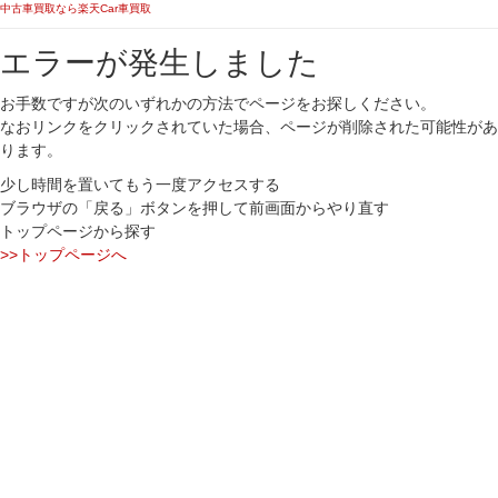
中古車買取なら楽天Car車買取
エラーが発生しました
お手数ですが次のいずれかの方法でページをお探しください。
なおリンクをクリックされていた場合、ページが削除された可能性があ
ります。
少し時間を置いてもう一度アクセスする
ブラウザの「戻る」ボタンを押して前画面からやり直す
トップページから探す
>>トップページへ