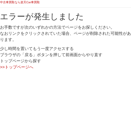
中古車買取なら楽天Car車買取
エラーが発生しました
お手数ですが次のいずれかの方法でページをお探しください。
なおリンクをクリックされていた場合、ページが削除された可能性があ
ります。
少し時間を置いてもう一度アクセスする
ブラウザの「戻る」ボタンを押して前画面からやり直す
トップページから探す
>>トップページへ