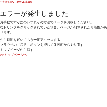
中古車買取なら楽天Car車買取
エラーが発生しました
お手数ですが次のいずれかの方法でページをお探しください。
なおリンクをクリックされていた場合、ページが削除された可能性があ
ります。
少し時間を置いてもう一度アクセスする
ブラウザの「戻る」ボタンを押して前画面からやり直す
トップページから探す
>>トップページへ