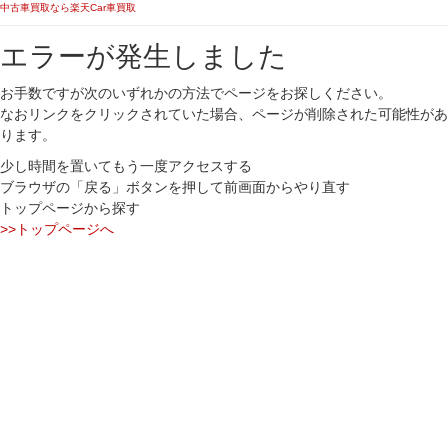
中古車買取なら楽天Car車買取
エラーが発生しました
お手数ですが次のいずれかの方法でページをお探しください。
なおリンクをクリックされていた場合、ページが削除された可能性があ
ります。
少し時間を置いてもう一度アクセスする
ブラウザの「戻る」ボタンを押して前画面からやり直す
トップページから探す
>>トップページへ