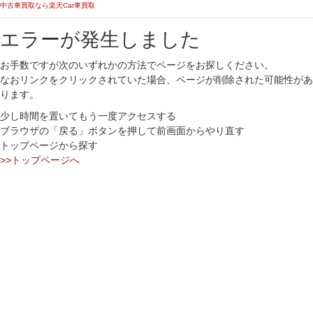
中古車買取なら楽天Car車買取
エラーが発生しました
お手数ですが次のいずれかの方法でページをお探しください。
なおリンクをクリックされていた場合、ページが削除された可能性があ
ります。
少し時間を置いてもう一度アクセスする
ブラウザの「戻る」ボタンを押して前画面からやり直す
トップページから探す
>>トップページへ