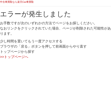
中古車買取なら楽天Car車買取
エラーが発生しました
お手数ですが次のいずれかの方法でページをお探しください。
なおリンクをクリックされていた場合、ページが削除された可能性があ
ります。
少し時間を置いてもう一度アクセスする
ブラウザの「戻る」ボタンを押して前画面からやり直す
トップページから探す
>>トップページへ