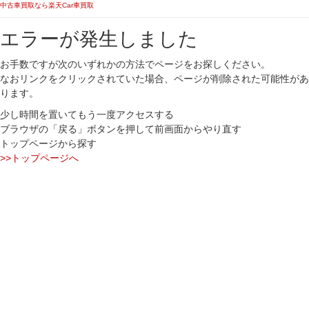
中古車買取なら楽天Car車買取
エラーが発生しました
お手数ですが次のいずれかの方法でページをお探しください。
なおリンクをクリックされていた場合、ページが削除された可能性があ
ります。
少し時間を置いてもう一度アクセスする
ブラウザの「戻る」ボタンを押して前画面からやり直す
トップページから探す
>>トップページへ