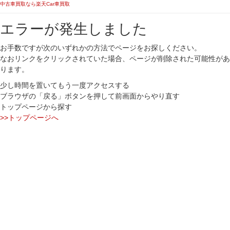
中古車買取なら楽天Car車買取
エラーが発生しました
お手数ですが次のいずれかの方法でページをお探しください。
なおリンクをクリックされていた場合、ページが削除された可能性があ
ります。
少し時間を置いてもう一度アクセスする
ブラウザの「戻る」ボタンを押して前画面からやり直す
トップページから探す
>>トップページへ