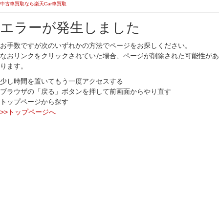
中古車買取なら楽天Car車買取
エラーが発生しました
お手数ですが次のいずれかの方法でページをお探しください。
なおリンクをクリックされていた場合、ページが削除された可能性があ
ります。
少し時間を置いてもう一度アクセスする
ブラウザの「戻る」ボタンを押して前画面からやり直す
トップページから探す
>>トップページへ