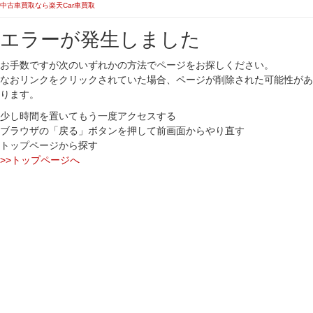
中古車買取なら楽天Car車買取
エラーが発生しました
お手数ですが次のいずれかの方法でページをお探しください。
なおリンクをクリックされていた場合、ページが削除された可能性があ
ります。
少し時間を置いてもう一度アクセスする
ブラウザの「戻る」ボタンを押して前画面からやり直す
トップページから探す
>>トップページへ