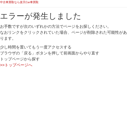
中古車買取なら楽天Car車買取
エラーが発生しました
お手数ですが次のいずれかの方法でページをお探しください。
なおリンクをクリックされていた場合、ページが削除された可能性があ
ります。
少し時間を置いてもう一度アクセスする
ブラウザの「戻る」ボタンを押して前画面からやり直す
トップページから探す
>>トップページへ