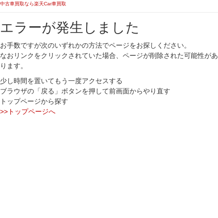
中古車買取なら楽天Car車買取
エラーが発生しました
お手数ですが次のいずれかの方法でページをお探しください。
なおリンクをクリックされていた場合、ページが削除された可能性があ
ります。
少し時間を置いてもう一度アクセスする
ブラウザの「戻る」ボタンを押して前画面からやり直す
トップページから探す
>>トップページへ