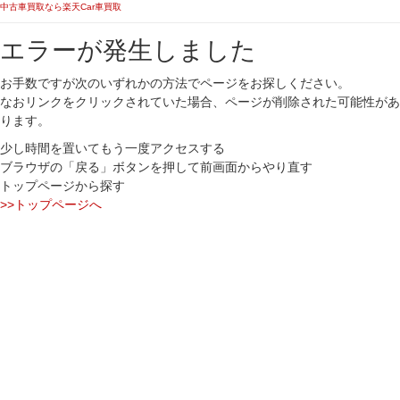
中古車買取なら楽天Car車買取
エラーが発生しました
お手数ですが次のいずれかの方法でページをお探しください。
なおリンクをクリックされていた場合、ページが削除された可能性があ
ります。
少し時間を置いてもう一度アクセスする
ブラウザの「戻る」ボタンを押して前画面からやり直す
トップページから探す
>>トップページへ