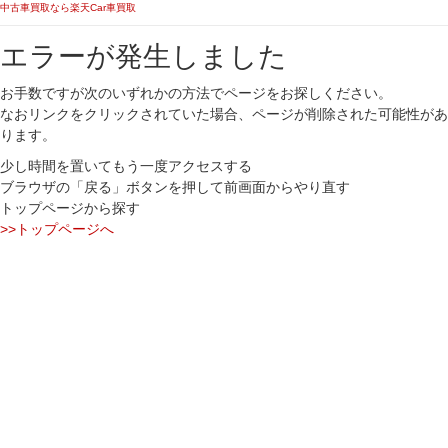
中古車買取なら楽天Car車買取
エラーが発生しました
お手数ですが次のいずれかの方法でページをお探しください。
なおリンクをクリックされていた場合、ページが削除された可能性があ
ります。
少し時間を置いてもう一度アクセスする
ブラウザの「戻る」ボタンを押して前画面からやり直す
トップページから探す
>>トップページへ