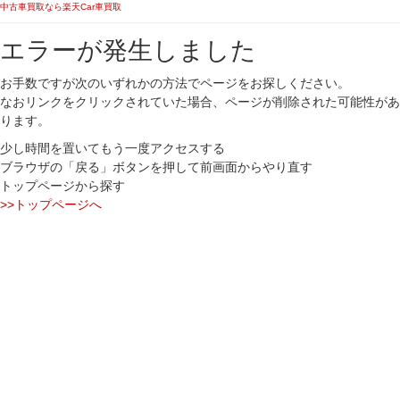
中古車買取なら楽天Car車買取
エラーが発生しました
お手数ですが次のいずれかの方法でページをお探しください。
なおリンクをクリックされていた場合、ページが削除された可能性があ
ります。
少し時間を置いてもう一度アクセスする
ブラウザの「戻る」ボタンを押して前画面からやり直す
トップページから探す
>>トップページへ