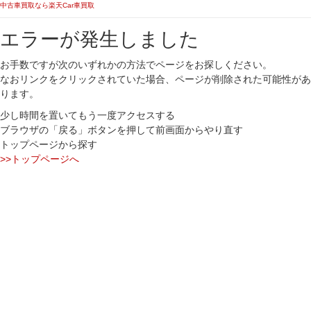
中古車買取なら楽天Car車買取
エラーが発生しました
お手数ですが次のいずれかの方法でページをお探しください。
なおリンクをクリックされていた場合、ページが削除された可能性があ
ります。
少し時間を置いてもう一度アクセスする
ブラウザの「戻る」ボタンを押して前画面からやり直す
トップページから探す
>>トップページへ