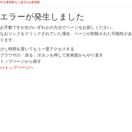
中古車買取なら楽天Car車買取
エラーが発生しました
お手数ですが次のいずれかの方法でページをお探しください。
なおリンクをクリックされていた場合、ページが削除された可能性があ
ります。
少し時間を置いてもう一度アクセスする
ブラウザの「戻る」ボタンを押して前画面からやり直す
トップページから探す
>>トップページへ