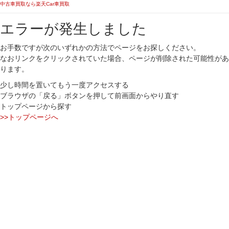
中古車買取なら楽天Car車買取
エラーが発生しました
お手数ですが次のいずれかの方法でページをお探しください。
なおリンクをクリックされていた場合、ページが削除された可能性があ
ります。
少し時間を置いてもう一度アクセスする
ブラウザの「戻る」ボタンを押して前画面からやり直す
トップページから探す
>>トップページへ