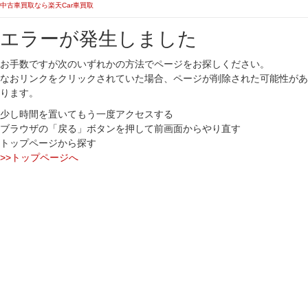
中古車買取なら楽天Car車買取
エラーが発生しました
お手数ですが次のいずれかの方法でページをお探しください。
なおリンクをクリックされていた場合、ページが削除された可能性があ
ります。
少し時間を置いてもう一度アクセスする
ブラウザの「戻る」ボタンを押して前画面からやり直す
トップページから探す
>>トップページへ