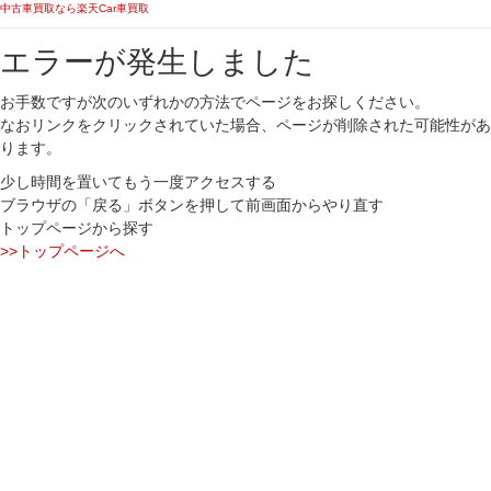
中古車買取なら楽天Car車買取
エラーが発生しました
お手数ですが次のいずれかの方法でページをお探しください。
なおリンクをクリックされていた場合、ページが削除された可能性があ
ります。
少し時間を置いてもう一度アクセスする
ブラウザの「戻る」ボタンを押して前画面からやり直す
トップページから探す
>>トップページへ