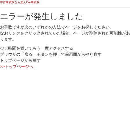
中古車買取なら楽天Car車買取
エラーが発生しました
お手数ですが次のいずれかの方法でページをお探しください。
なおリンクをクリックされていた場合、ページが削除された可能性があ
ります。
少し時間を置いてもう一度アクセスする
ブラウザの「戻る」ボタンを押して前画面からやり直す
トップページから探す
>>トップページへ