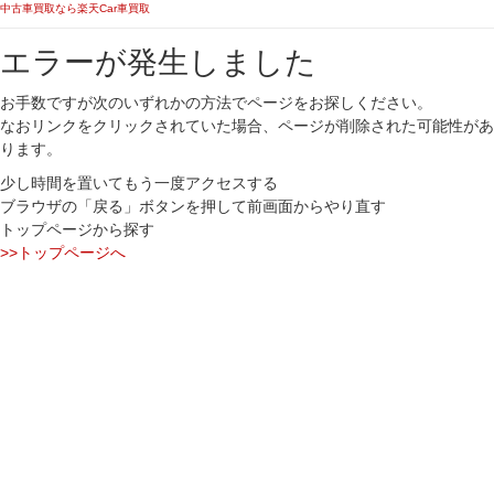
中古車買取なら楽天Car車買取
エラーが発生しました
お手数ですが次のいずれかの方法でページをお探しください。
なおリンクをクリックされていた場合、ページが削除された可能性があ
ります。
少し時間を置いてもう一度アクセスする
ブラウザの「戻る」ボタンを押して前画面からやり直す
トップページから探す
>>トップページへ