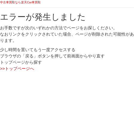
中古車買取なら楽天Car車買取
エラーが発生しました
お手数ですが次のいずれかの方法でページをお探しください。
なおリンクをクリックされていた場合、ページが削除された可能性があ
ります。
少し時間を置いてもう一度アクセスする
ブラウザの「戻る」ボタンを押して前画面からやり直す
トップページから探す
>>トップページへ