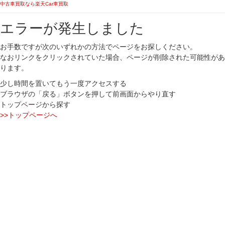
中古車買取なら楽天Car車買取
エラーが発生しました
お手数ですが次のいずれかの方法でページをお探しください。
なおリンクをクリックされていた場合、ページが削除された可能性があ
ります。
少し時間を置いてもう一度アクセスする
ブラウザの「戻る」ボタンを押して前画面からやり直す
トップページから探す
>>トップページへ