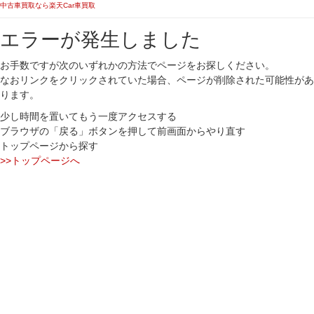
中古車買取なら楽天Car車買取
エラーが発生しました
お手数ですが次のいずれかの方法でページをお探しください。
なおリンクをクリックされていた場合、ページが削除された可能性があ
ります。
少し時間を置いてもう一度アクセスする
ブラウザの「戻る」ボタンを押して前画面からやり直す
トップページから探す
>>トップページへ