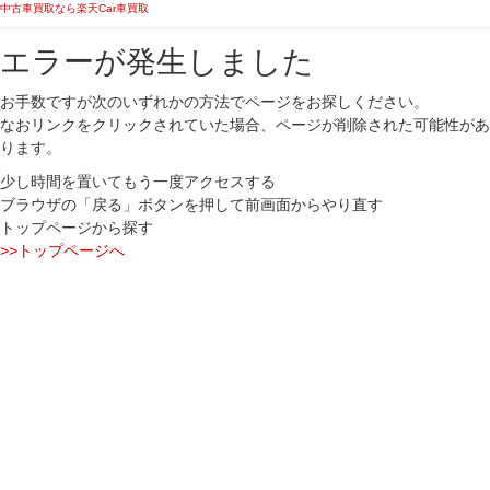
中古車買取なら楽天Car車買取
エラーが発生しました
お手数ですが次のいずれかの方法でページをお探しください。
なおリンクをクリックされていた場合、ページが削除された可能性があ
ります。
少し時間を置いてもう一度アクセスする
ブラウザの「戻る」ボタンを押して前画面からやり直す
トップページから探す
>>トップページへ