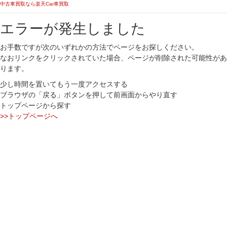
中古車買取なら楽天Car車買取
エラーが発生しました
お手数ですが次のいずれかの方法でページをお探しください。
なおリンクをクリックされていた場合、ページが削除された可能性があ
ります。
少し時間を置いてもう一度アクセスする
ブラウザの「戻る」ボタンを押して前画面からやり直す
トップページから探す
>>トップページへ